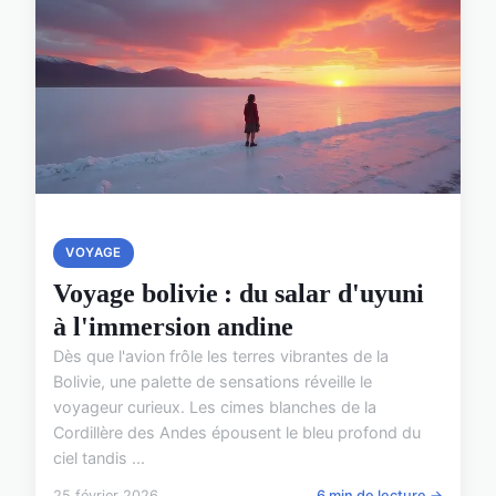
VOYAGE
Voyage bolivie : du salar d'uyuni
à l'immersion andine
Dès que l'avion frôle les terres vibrantes de la
Bolivie, une palette de sensations réveille le
voyageur curieux. Les cimes blanches de la
Cordillère des Andes épousent le bleu profond du
ciel tandis ...
25 février 2026
6 min de lecture →