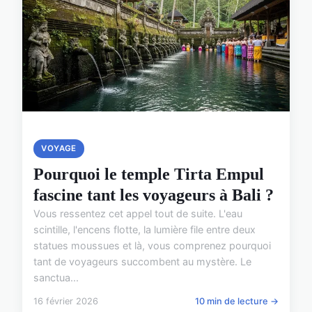
VOYAGE
Pourquoi le temple Tirta Empul
fascine tant les voyageurs à Bali ?
Vous ressentez cet appel tout de suite. L'eau
scintille, l'encens flotte, la lumière file entre deux
statues moussues et là, vous comprenez pourquoi
tant de voyageurs succombent au mystère. Le
sanctua...
16 février 2026
10 min de lecture →