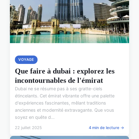
VOYAGE
Que faire à dubai : explorez les
incontournables de l'émirat
Dubai ne se résume pas à ses gratte-ciels
étincelants. Cet émirat vibrante offre une palette
d'expériences fascinantes, mêlant traditions
anciennes et modernité extravagante. Que vous
soyez en quête d...
22 juillet 2025
4 min de lecture →