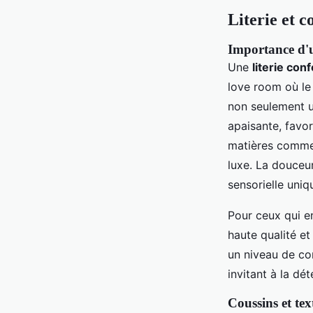
Literie et c
Importance d'un
Une
literie con
love room où le 
non seulement u
apaisante, favor
matières comme 
luxe. La douceu
sensorielle uniq
Pour ceux qui e
haute qualité e
un niveau de con
invitant à la dét
Coussins et te