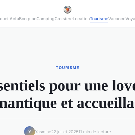
cueil
Actu
Bon plan
Camping
Croisiere
Location
Tourisme
Vacance
Voy
TOURISME
sentiels pour une lo
mantique et accueilla
Yasmine
22 juillet 2025
11 min de lecture
Y