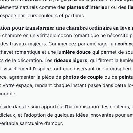
 éléments naturels comme des
plantes d’intérieur
ou des
fl
 l’espace par leurs couleurs et parfums.
ation pour transformer une chambre ordinaire en love
 chambre en un véritable cocon romantique ne nécessite p
 des travaux majeurs. Commencez par aménager un
coin c
 chevet romantique et une
lumière douce
qui permet de soul
ts de la décoration. Les
rideaux légers
, qui filtrent la lumiè
r visuellement l’espace tout en conservant une atmosphère 
ance, agrémenter la pièce de
photos de couple
ou de
peintu
t votre espace, rendant chaque instant passé dans cette l
morable.
 réside dans le soin apporté à l’harmonisation des couleurs, 
udicieux, et l’adoption de quelques idées innovantes pour 
éritable sanctuaire d’amour.