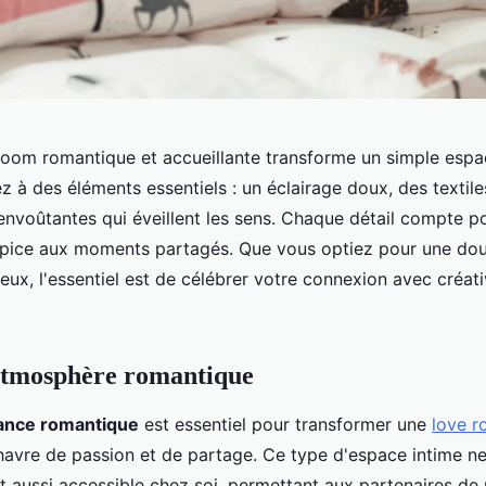
room romantique et accueillante transforme un simple espa
ez à des éléments essentiels : un éclairage doux, des textil
envoûtantes qui éveillent les sens. Chaque détail compte po
pice aux moments partagés. Que vous optiez pour une do
ux, l'essentiel est de célébrer votre connexion avec créati
atmosphère romantique
ance romantique
est essentiel pour transformer une
love r
havre de passion et de partage. Ce type d'espace intime ne
est aussi accessible chez soi, permettant aux partenaires de 