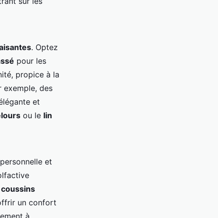
ant sur les
aisantes
. Optez
assé
pour les
ité, propice à la
r exemple, des
élégante et
lours
ou le
lin
personnelle et
lfactive
s
coussins
ffrir un confort
lement à