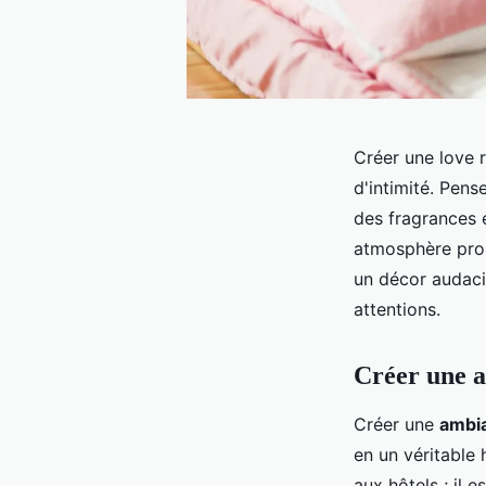
Créer une love 
d'intimité. Pens
des fragrances 
atmosphère pro
un décor audacie
attentions.
Créer une 
Créer une
ambi
en un véritable 
aux hôtels ; il 