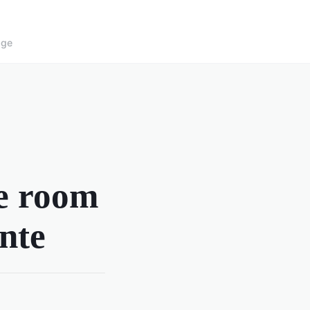
age
ve room
nte