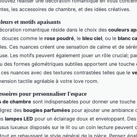
uvez réaliser une décoration romantique en vous concentr
tes, les accessoires de chambre, et des idées créatives.
leurs et motifs apaisants
écoration romantique réside dans le choix des
couleurs ap
es douces comme le
rose poudré
, le
bleu ciel
, ou le
blanc c
iles. Ces nuances créent une sensation de calme et de sérén
se. Les motifs peuvent également jouer un rôle crucial; pa
ou des formes géométriques subtiles apportent une touche 
r ces nuances avec des textures contrastées telles que le
ve
mension tactile agréable à votre love room.
essoires pour personnaliser l'espace
s de chambre
sont indispensables pour donner une touche 
tégrez des
bougies parfumées
pour ajouter une ambiance o
es
lampes LED
pour un éclairage doux et enveloppant. De
ssus luxueux disposés sur le lit ou un coin lecture peuvent o
tout en rehaussant le style général de la pièce. Pensez éga