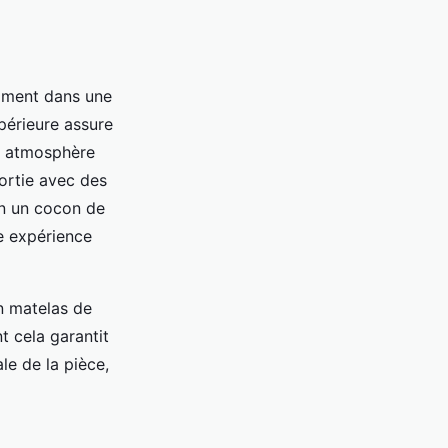
amment dans une
upérieure assure
e atmosphère
sortie avec des
en un cocon de
e expérience
n matelas de
 cela garantit
le de la pièce,