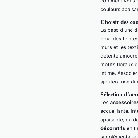
comment vous po
couleurs apaisan
Choisir des cou
La base d'une d
pour des teint
murs et les text
détente amoureu
motifs floraux 
intime. Associe
ajoutera une di
Sélection d'acc
Les
accessoire
accueillante. In
apaisante, ou d
décoratifs
en ti
supplémentaire 