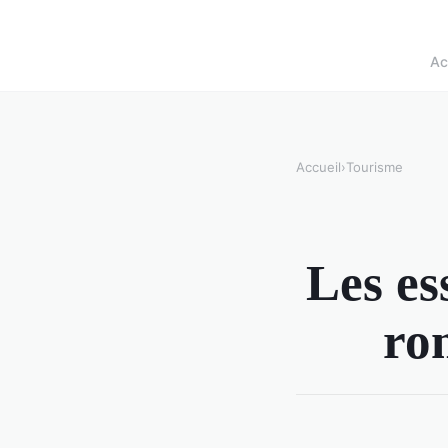
Ac
Accueil
›
Tourisme
Les es
ro