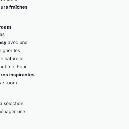
eurs fraîches
 room
as
osy
avec une
igner les
re naturelle,
intime. Pour
res inspirantes
ove room
la sélection
aménager une