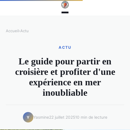
Accueil
›
Actu
ACTU
Le guide pour partir en
croisière et profiter d'une
expérience en mer
inoubliable
Yasmine
22 juillet 2025
10 min de lecture
Y